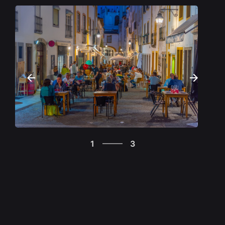
Algumas das cidades e vilas mais bonitas do país
ficam no Alentejo, região a sul do Tejo rica em
história e tradição, com uma cultura viva e
pulsante, uma gastronomia notável e tempo para
dar ao tempo. Brinca-se, recorrentemente, que no
Alentejo tudo acontece devagar. Não é defeito, é
qualidade. Ou antes, a melhor forma de viver e
sentir o Alentejo, seja numa escapadinha ou num
plano de fuga mais ambicioso.A paisagem faz-se
de planícies e montados verdes e dourados a
3
perder de vista, sobreiros e oliveiras aqui e ali,
1
3
entre outras árvores e flores selvagens, autênticos
2
quadros que se repetem a cada quilómetro. Da
3
costa ao interior, há parques naturais e
1
ecossistemas únicos.
Para os fãs de praia, a Costa Alentejana é única,
rica em praias selvagens, enquadradas em