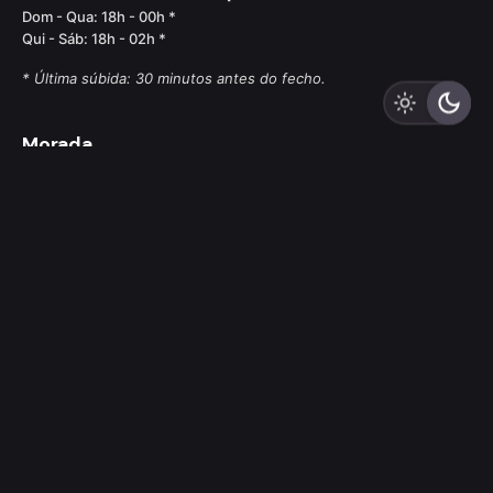
Dom - Qua: 18h - 00h *
Qui - Sáb: 18h - 02h *
* Última súbida: 30 minutos antes do fecho.
Morada
MYRIAD by SANA
R. Cais das Naus 2.21.01, Parque das Nações - Lisboa
FAQS
Condições de Acesso
Scroll to top