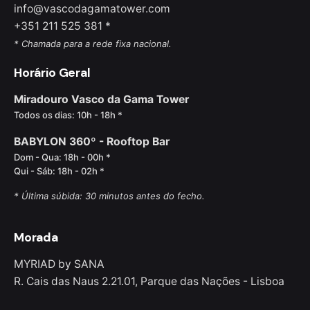
info@vascodagamatower.com
no topo de edifício que facilitam a ventilação
+351 211 525 381 *
natural da atmosfera interior e garantem o seu
* Chamada para a rede fixa nacional.
arrefecimento entre eventos.
Horário Geral
Graças à Altice Arena, hoje Portugal conta uma
Miradouro Vasco da Gama Tower
agenda concorrida. Até à sua existência, havia
Todos os dias: 10h - 18h *
uma lacuna, uma vez que não existia um espaço
fechado que conseguisse receber tantas pessoas.
BABYLON 360º - Rooftop Bar
A agenda dos próximos meses já está bem
Dom - Qua: 18h - 00h *
preenchida, mas ainda há espaço para mais
Qui - Sáb: 18h - 02h *
novidades. Vale a pena ficar atento.
* Última súbida: 30 minutos antes do fecho.
Morada
MYRIAD by SANA
R. Cais das Naus 2.21.01, Parque das Nações - Lisboa