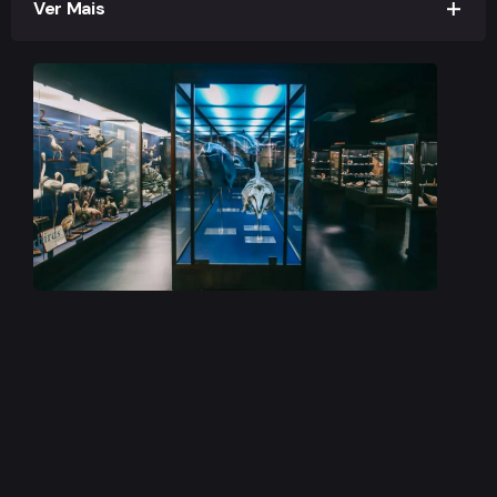
Ver Mais
É um dos aquários públicos mais antigos do
mundo, inaugurado a 20 de Maio de 1898, celebra
este ano os seus 125 anos. O aquário-museu nasce
no âmbito das comemorações dos 400 anos da
descoberta do Caminho Marítimo para a Índia por
Vasco da Gama. O nome é, por isso, uma
homenagem ao navegador português. A
inauguração fez-se, na altura, com pompa e
circunstância, na presença da família real, não
fosse D. Carlos I um pioneiro da oceanografia no
país.Na história do Aquário Vasco da Gama, que
pertence à Marinha Portuguesa, conta-se que o
monarca se havia dedicado sobretudo ao estudo
dos peixes marinhos de profundidade. A sua
colecção está exposta quase desde o início, mas
foi com a recente requalificação do aquário que