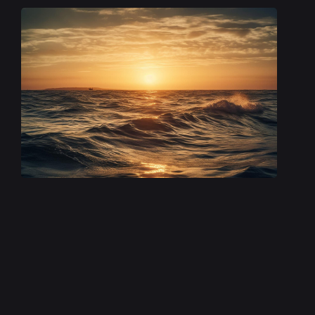
Ó mar salgado, quanto do teu sal
São lágrimas de Portugal!
Por te cruzarmos, quantas mães choraram,
Quantos filhos em vão rezaram!
Quantas noivas ficaram por casar
Para que fosses nosso, ó mar!
Valeu a pena? Tudo vale a pena
Se a alma não é pequena.
Quem quer passar além do Bojador
Tem que passar além da dor.
Deus ao mar o perigo e o abismo deu,
Mas nele é que espelhou o céu.Intitulado “Mar
Português”, publicado na Mensagem, de Fernando
Pessoa (1888-1935), eis um de muitos poemas
dedicados ao nosso mar, aqui numa referência
histórica ao período dos Descobrimentos, no
século XV. Falar de Portugal é falar,