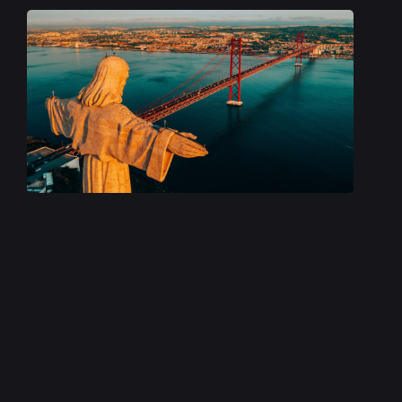
Não estranhe se alguém lhe disser que uma das
melhores vistas de Lisboa se consegue em
Almada, na outra margem no rio. Do alto do Cristo
Rei, monumento com 110 metros de altura e que
fica a 215 metros acima do nível do mar, a vista é
panorâmica e impactante. Inserido no Santuário do
Cristo Rei, de olhos postos em Lisboa e de braços
abertos para o rio, não é por acaso que este
Cristo é semelhante ao Cristo Redentor, no Rio de
Janeiro, no Brasil.É do lado de lá do Atlântico que
vem a inspiração, quando numa viagem ao Brasil,
o então cardeal patriarca de Lisboa, D. Manuel
Gonçalves Cerejeira, imaginou um monumento
semelhante na capital portuguesa, corria o ano de
1934. Dois anos mais tarde, o cardeal partilhou
esse desejo com o Apostolado da Oração, que
recebeu a ideia com entusiasmo. O que se seguiu
foi a aprovação nacional, com os bispos a