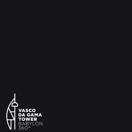
Belém conjugava dois modelos arquitectónicos
distintos, destaca a Direcção-Geral do Património
Cultural: “A torre alta, ao modo de torre de
menagem, de feição medieval; e o baluarte, um
dispositivo militar moderno”. Apesar de ter sido
construída a 250 metros da margem, a torre
acabou por, ao longo dos séculos, ficar envolvida
pela praia, estando hoje em terra firme. Concebida
pelo arquiteto Francisco de Arruda, saltam à vista
no seu exterior as marcas do poder de D. Manuel I,
nomeadamente, as armas reais, a esfera armilar e
a cruz da ordem de Cristo. Actualmente, a Torre
de Belém está de portas abertas e, à semelhança
do Mosteiro dos Jerónimos, é dos monumentos
mais visitados do país.É o Mosteiro de Belém,
porém, o maior símbolo da arquitectura manuelina,
sendo considerado como uma obra-prima da
arquitectura portuguesa. Um monumento único,