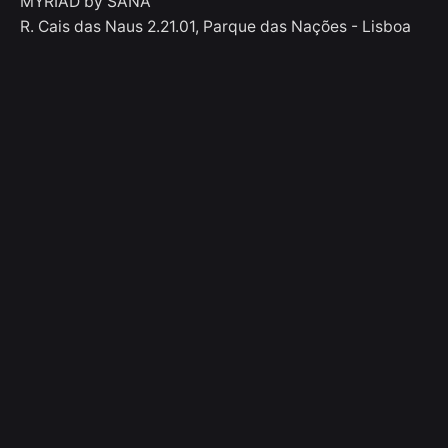
MYRIAD by SANA
quem chega.
R. Cais das Naus 2.21.01, Parque das Nações - Lisboa
Na ala ocidental do Mosteiro dos Jerónimos, onde
FAQS
ficava o antigo dormitório, fica agora o Museu
Condições de Acesso
Nacional de Arqueologia e o Museu de Marinha.
Scroll to top
Mapa do Site
Política de Privacidade
Livro de reclamações
Livro de elogios
Recrutamento
Termos e Condições