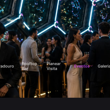
Rooftop
Planear
radouro
Eventos
Galeri
Bar
Visita