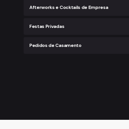
Transforme o lançamento da sua marca ou pr
Afterworks e Cocktails de Empresa
cenário ideal para eventos de impacto e visib
Receba colaboradores, clientes ou parceiros
Festas Privadas
Celebre aniversários, ocasiões especiais ou
Pedidos de Casamento
Torne um dos momentos mais importantes da 