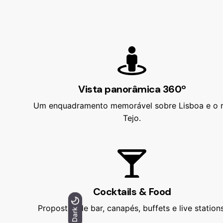
Vista panorâmica 360º
Um enquadramento memorável sobre Lisboa e o r
Tejo.
Cocktails & Food
Propostas de bar, canapés, buffets e live stations
Light
Dark
Dark