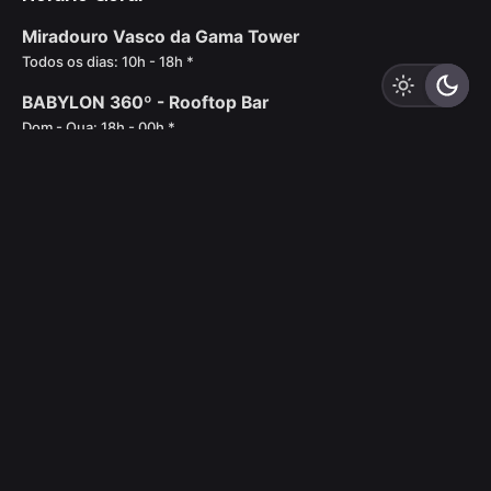
Miradouro Vasco da Gama Tower
Todos os dias: 10h - 18h *
BABYLON 360º - Rooftop Bar
Dom - Qua: 18h - 00h *
Qui - Sáb: 18h - 02h *
* Última súbida: 30 minutos antes do fecho.
Morada
MYRIAD by SANA
R. Cais das Naus 2.21.01, Parque das Nações - Lisboa
FAQS
Condições de Acesso