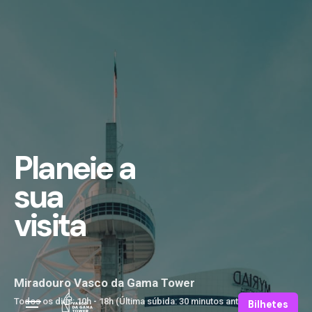
Planeie a
sua
visita
Miradouro Vasco da Gama Tower
Todos os dias: 10h - 18h (Última súbida: 30 minutos antes do fecho)
Bilhetes