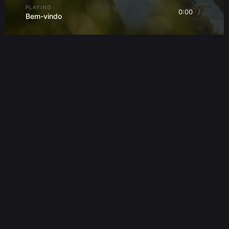
Centro Historico de Lisboa
PLAYING
Altice Arena
0:00
/
Bem-vindo
Oceanario
Ponte 25 de Abril
Cristo Rei
Origem de Vasco da Gama
Ponta de Sagres
Algarve
EPIC SANA Algarve
Atlantico
Alentejo
BABYLON Cocktails DJs