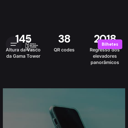
145
38
2018
Bilhetes
Altura da Vasco
QR codes
Regresso dos
da Gama Tower
elevadores
panorâmicos